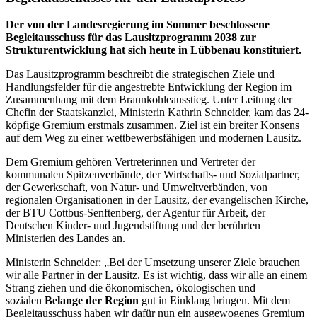
Der von der Landesregierung im Sommer beschlossene
Begleitausschuss für das Lausitzprogramm 2038 zur
Strukturentwicklung hat sich heute in Lübbenau konstituiert.
Das Lausitzprogramm beschreibt die strategischen Ziele und
Handlungsfelder für die angestrebte Entwicklung der Region im
Zusammenhang mit dem Braunkohleausstieg. Unter Leitung der
Chefin der Staatskanzlei, Ministerin Kathrin Schneider, kam das 24-
köpfige Gremium erstmals zusammen. Ziel ist ein breiter Konsens
auf dem Weg zu einer wettbewerbsfähigen und modernen Lausitz.
Dem Gremium gehören Vertreterinnen und Vertreter der
kommunalen Spitzenverbände, der Wirtschafts- und Sozialpartner,
der Gewerkschaft, von Natur- und Umweltverbänden, von
regionalen Organisationen in der Lausitz, der evangelischen Kirche,
der BTU Cottbus-Senftenberg, der Agentur für Arbeit, der
Deutschen Kinder- und Jugendstiftung und der berührten
Ministerien des Landes an.
Ministerin Schneider: „Bei der Umsetzung unserer Ziele brauchen
wir alle Partner in der Lausitz. Es ist wichtig, dass wir alle an einem
Strang ziehen und die ökonomischen, ökologischen und
sozialen
Belange der Region
gut in Einklang bringen. Mit dem
Begleitausschuss haben wir dafür nun ein ausgewogenes Gremium