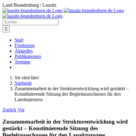
Zum
Land Brandenburg / Lausitz
Inhalt
springen
Suche
nach:
Start
Förderung
Aktuelles
Publikationen
Termine
Sie sind hier:
Startseite
Zusammenarbeit in der Strukturentwicklung wird gestärkt –
Konstituierende Sitzung des Begleitausschusses für den
Lausitzprozess
Zurück
Vor
Zusammenarbeit in der Strukturentwicklung wird
gestärkt – Konstituierende Sitzung des
Begleitausschusses für den Lausitzprozess