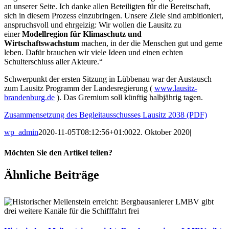
an unserer Seite. Ich danke allen Beteiligten für die Bereitschaft,
sich in diesem Prozess einzubringen. Unsere Ziele sind ambitioniert,
anspruchsvoll und ehrgeizig: Wir wollen die Lausitz zu
einer
Modellregion für Klimaschutz und
Wirtschaftswachstum
machen, in der die Menschen gut und gerne
leben. Dafür brauchen wir viele Ideen und einen echten
Schulterschluss aller Akteure.“
Schwerpunkt der ersten Sitzung in Lübbenau war der Austausch
zum Lausitz Programm der Landesregierung (
www.lausitz-
brandenburg.de
). Das Gremium soll künftig halbjährig tagen.
Zusammensetzung des Begleitausschusses Lausitz 2038 (PDF)
wp_admin
2020-11-05T08:12:56+01:00
22. Oktober 2020
|
Möchten Sie den Artikel teilen?
Facebook
X
LinkedIn
WhatsApp
E-
Ähnliche Beiträge
Mail