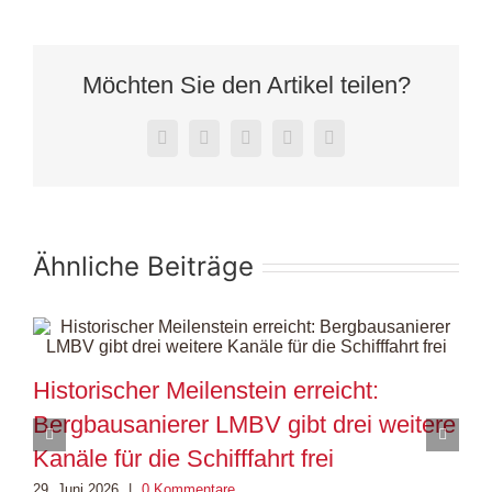
Möchten Sie den Artikel teilen?
Facebook
X
LinkedIn
WhatsApp
E-
Mail
Ähnliche Beiträge
Historischer Meilenstein erreicht:
M
Bergbausanierer LMBV gibt drei weitere
i
Kanäle für die Schifffahrt frei
e
29. Juni 2026
|
0 Kommentare