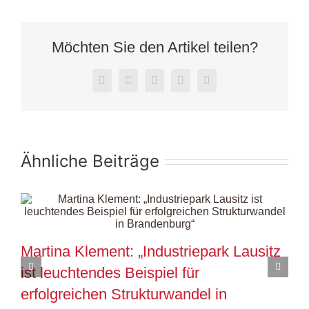
Möchten Sie den Artikel teilen?
Facebook
X
LinkedIn
WhatsApp
E-
Mail
Ähnliche Beiträge
Martina Klement: „Industriepark Lausitz
F
ist leuchtendes Beispiel für
n
erfolgreichen Strukturwandel in
2