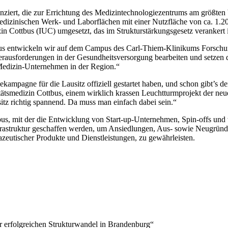
nziert, die zur Errichtung des Medizintechnologiezentrums am größten
edizinischen Werk- und Laborflächen mit einer Nutzfläche von ca. 1.
n Cottbus (IUC) umgesetzt, das im Strukturstärkungsgesetz verankert i
bus entwickeln wir auf dem Campus des Carl-Thiem-Klinikums Forschun
erausforderungen in der Gesundheitsversorgung bearbeiten und setzen d
 Medizin-Unternehmen in der Region.“
ekampagne für die Lausitz offiziell gestartet haben, und schon gibt’s 
ätsmedizin Cottbus, einem wirklich krassen Leuchtturmprojekt der neuen
itz richtig spannend. Da muss man einfach dabei sein.“
us, mit der die Entwicklung von Start-up-Unternehmen, Spin-offs und 
e Infrastruktur geschaffen werden, um Ansiedlungen, Aus- sowie Neug
eutischer Produkte und Dienstleistungen, zu gewährleisten.