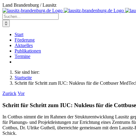
Zum
Land Brandenburg / Lausitz
Inhalt
springen
Suche
nach:
Start
Förderung
Aktuelles
Publikationen
Termine
Sie sind hier:
Startseite
Schritt für Schritt zum IUC: Nukleus für die Cottbuser MedTec
Zurück
Vor
Schritt für Schritt zum IUC: Nukleus für die Cottbu
In Cottbus nimmt die im Rahmen der Strukturentwicklung Lausitz gep
für Planungs- und Projektleistungen zur Errichtung eines Zentrums 
Cottbus, Dr. Ulrike Gutheil, überreichte gemeinsam mit dem Lausitz-B
Schick.