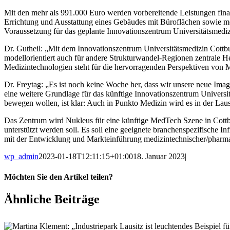
Mit den mehr als 991.000 Euro werden vorbereitende Leistungen fina
Errichtung und Ausstattung eines Gebäudes mit Büroflächen sowie m
Voraussetzung für das geplante Innovationszentrum Universitätsmedizi
Dr. Gutheil: „Mit dem Innovationszentrum Universitätsmedizin Cott
modellorientiert auch für andere Strukturwandel-Regionen zentrale H
Medizintechnologien steht für die hervorragenden Perspektiven von
Dr. Freytag: „Es ist noch keine Woche her, dass wir unsere neue Imag
eine weitere Grundlage für das künftige Innovationszentrum Universit
bewegen wollen, ist klar: Auch in Punkto Medizin wird es in der Laus
Das Zentrum wird Nukleus für eine künftige MedTech Szene in Cottb
unterstützt werden soll. Es soll eine geeignete branchenspezifisch
mit der Entwicklung und Markteinführung medizintechnischer/pharmaz
wp_admin
2023-01-18T12:11:15+01:00
18. Januar 2023
|
Möchten Sie den Artikel teilen?
Facebook
X
LinkedIn
WhatsApp
E-
Ähnliche Beiträge
Mail