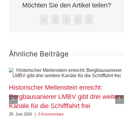
Möchten Sie den Artikel teilen?
Facebook
X
LinkedIn
WhatsApp
E-
Mail
Ähnliche Beiträge
Historischer Meilenstein erreicht:
M
Bergbausanierer LMBV gibt drei weitere
i
Kanäle für die Schifffahrt frei
e
29. Juni 2026
|
0 Kommentare
4