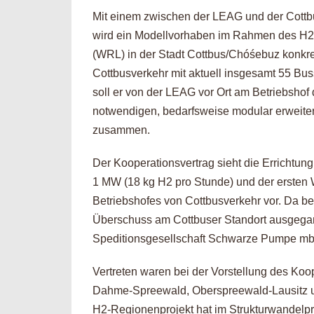
Mit einem zwischen der LEAG und der Cottb
wird ein Modellvorhaben im Rahmen des H2-
(WRL) in der Stadt Cottbus/Chóśebuz konkret:
Cottbusverkehr mit aktuell insgesamt 55 Bus
soll er von der LEAG vor Ort am Betriebsh
notwendigen, bedarfsweise modular erweiter
zusammen.
Der Kooperationsvertrag sieht die Errichtung
1 MW (18 kg H2 pro Stunde) und der ersten W
Betriebshofes von Cottbusverkehr vor. Da b
Überschuss am Cottbuser Standort ausgegang
Speditionsgesellschaft Schwarze Pumpe mbh
Vertreten waren bei der Vorstellung des Koo
Dahme-Spreewald, Oberspreewald-Lausitz 
H2-Regionenprojekt hat im Strukturwandelpr