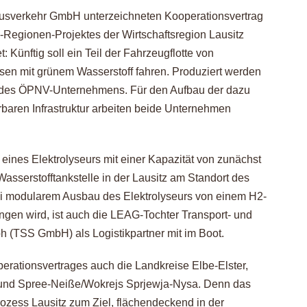
usverkehr GmbH unterzeichneten Kooperationsvertrag
Regionen-Projektes der Wirtschaftsregion Lausitz
 Künftig soll ein Teil der Fahrzeugflotte von
sen mit grünem Wasserstoff fahren. Produziert werden
of des ÖPNV-Unternehmens. Für den Aufbau der dazu
baren Infrastruktur arbeiten beide Unternehmen
 eines Elektrolyseurs mit einer Kapazität von zunächst
asserstofftankstelle in der Lausitz am Standort des
ei modularem Ausbau des Elektrolyseurs von einem H2-
en wird, ist auch die LEAG-Tochter Transport- und
 (TSS GmbH) als Logistikpartner mit im Boot.
perationsvertrages auch die Landkreise Elbe-Elster,
und Spree-Neiße/Wokrejs Sprjewja-Nysa. Denn das
ozess Lausitz zum Ziel, flächendeckend in der